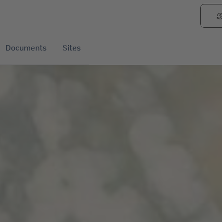
currency_exch
Documents
Sites