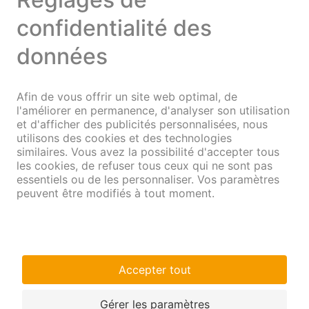
Sites
Aarau
Baden
Bâle
Bellinzone